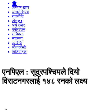
चितवन खबर
अन्तर्राष्ट्रिय
राजनीति
खेलकुद
अर्थ खबर
मनोरञ्जन
राशिफल
स्वास्थ्य
प्रविधि
जीवनशैली
भिडियोहरू
एनपिएल : सुदूरपश्चिमले दियो
विराटनगरलाई १४८ रनको लक्ष्य