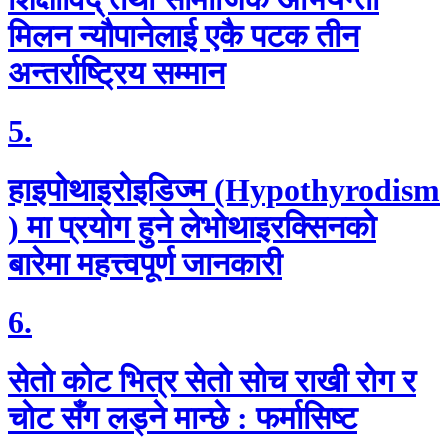
मिलन न्यौपानेलाई एकै पटक तीन
अन्तर्राष्ट्रिय सम्मान
5.
हाइपोथाइरोइडिज्म (Hypothyrodism
) मा प्रयाेग हुने लेभाेथाइरक्सिनकाे
बारेमा महत्त्वपूर्ण जानकारी
6.
सेताे काेट भित्र सेताे साेच राखी राेग र
चाेट सँग लड्ने मान्छे : फर्मासिष्ट