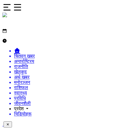
चितवन खबर
अन्तर्राष्ट्रिय
राजनीति
खेलकुद
अर्थ खबर
मनोरञ्जन
राशिफल
स्वास्थ्य
प्रविधि
जीवनशैली
प्रदेश
भिडियोहरू