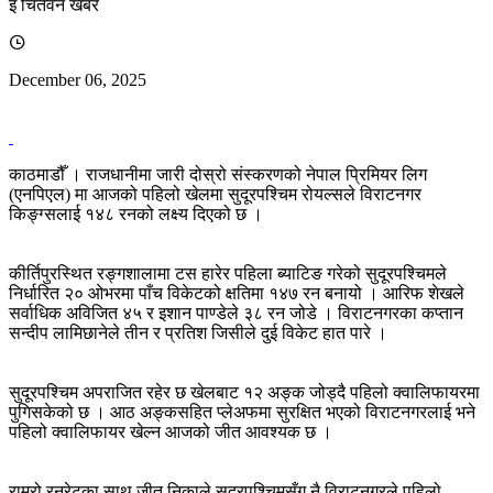
इ चितवन खबर
December 06, 2025
काठमाडौँ । राजधानीमा जारी दोस्रो संस्करणको नेपाल प्रिमियर लिग
(एनपिएल) मा आजको पहिलो खेलमा सुदूरपश्चिम रोयल्सले विराटनगर
किङ्ग्सलाई १४८ रनको लक्ष्य दिएको छ ।
कीर्तिपुरस्थित रङ्गशालामा टस हारेर पहिला ब्याटिङ गरेको सुदूरपश्चिमले
निर्धारित २० ओभरमा पाँच विकेटको क्षतिमा १४७ रन बनायो । आरिफ शेखले
सर्वाधिक अविजित ४५ र इशान पाण्डेले ३८ रन जोडे । विराटनगरका कप्तान
सन्दीप लामिछानेले तीन र प्रतिश जिसीले दुई विकेट हात पारे ।
सुदूरपश्चिम अपराजित रहेर छ खेलबाट १२ अङ्क जोड्दै पहिलो क्वालिफायरमा
पुगिसकेको छ । आठ अङ्कसहित प्लेअफमा सुरक्षित भएको विराटनगरलाई भने
पहिलो क्वालिफायर खेल्न आजको जीत आवश्यक छ ।
राम्रो रनरेटका साथ जीत निकाले सुदूरपश्चिमसँग नै विराटनगरले पहिलो