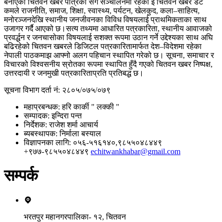
बनाएको चितवन खबर पत्रिका सँगै सञ्चालनमा रहेको इ चितवन खबर डट
कमले राजनीति, समाज, शिक्षा, स्वास्थ्य, पर्यटन, खेलकुद, कला–साहित्य,
मनोरञ्जनदेखि स्थानीय जनजीवनका विविध विषयलाई प्राथमिकताका साथ
उजागर गर्दै आएको छ।सत्य तथ्यमा आधारित पत्रकारिता, स्थानीय आवाजको
प्रवर्द्धन र जनचासोका विषयलाई सशक्त रूपमा उठान गर्ने उद्देश्यका साथ अघि
बढिरहेको चितवन खबरले डिजिटल पत्रकारितामार्फत देश–विदेशमा रहेका
नेपाली पाठकमाझ आफ्नो अलग पहिचान स्थापित गरेको छ। सूचना, समाचार र
विचारको विश्वसनीय स्रोतका रूपमा स्थापित हुँदै गएको चितवन खबर निष्पक्ष,
उत्तरदायी र जनमुखी पत्रकारिताप्रति प्रतिबद्ध छ।
सूचना विभाग दर्ता नं
: २८०५/०७५/०७९
महाप्रबन्धक
: हरि कार्की " लक्की "
सम्पादक
: इन्दिरा पन्त
निर्देशक​
: राजेश शर्मा आचार्य
ब्यबस्थापक
: निर्माला बस्याल
विज्ञापनका लागि
: ०५६-५१६१४०,९८५५०४८४४९
+९७७-९८५५०४८४४९
echitwankhabar@gmail.com
सम्पर्क
भरतपुर महानगरपालिका- १२, चितवन