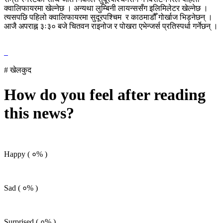
क्वालिफायरमा खेल्नेछ । अन्यथा लुम्बिनी लायन्ससँग इलिमिलेटर खेल्नेछ ।
त्यसपछि पहिलो क्वालिफायरमा सुदूरपश्चिम र काठमाडौँ गोर्खाज भिड्नेछन् ।
आजै अपराह्न ३ः३० बजे चितवन राइनोज र पोखरा एभेन्जर्स प्रतिस्पर्धा गर्नेछन् ।
# खेलकुद
How do you feel after reading
this news?
Happy (
०%
)
Sad (
०%
)
Surprised (
०%
)