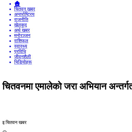
चितवन खबर
अन्तर्राष्ट्रिय
राजनीति
खेलकुद
अर्थ खबर
मनोरञ्जन
राशिफल
स्वास्थ्य
प्रविधि
जीवनशैली
भिडियोहरू
चितवनमा एमालेको जरा अभियान अन्तर्गत
इ चितवन खबर