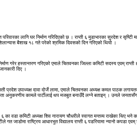
िवारका लागि घर निर्माण गरिदिएको छ । राप्ती ६ मुडाभारका सुरदेश र सृष्टिी मह
शिलान्यास बैशाख १८ गते परेको श्रमिक दिवसको दिन गरिएको थियो ।
ाण गरेर हस्तान्तरण गरिएको एमाले चितवनका जिल्ला कमिटी सदस्य एवम् राप्ती ६ इ
े जानकारी दिए ।
मती प्रदेश उपाध्यक्ष दावा दोर्जे लामा, एमाले चितवनका अध्यक्ष कमल पाठक लगायतक
्ता अनुकरणीय कामले पार्टीलाई थप मजबुत बनाउँदै लग्ने बताइन् । उनले जनतासँग न
प्ती ६ का वडा कमिटी अध्यक्ष शिव नारायण चौधरीले स्वागत मन्तव्य राखेका थिए भन
े गत जाडोमा राष्ट्रिय आधारभुत विद्यालय राप्ती ६ पडरियामा न्यानो कपडा एवम् श