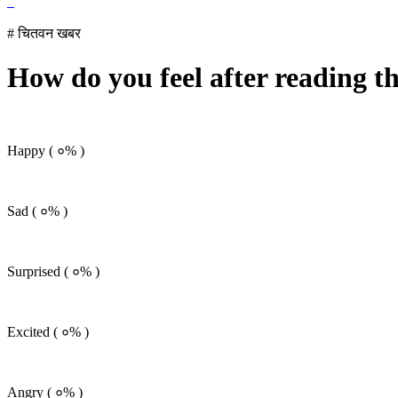
# चितवन खबर
How do you feel after reading t
Happy (
०%
)
Sad (
०%
)
Surprised (
०%
)
Excited (
०%
)
Angry (
०%
)