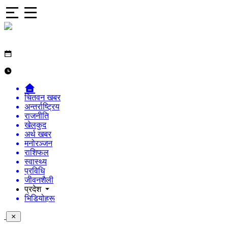
चितवन खबर
अन्तर्राष्ट्रिय
राजनीति
खेलकुद
अर्थ खबर
मनोरञ्जन
राशिफल
स्वास्थ्य
प्रविधि
जीवनशैली
प्रदेश
भिडियोहरू