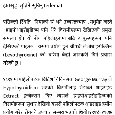
हातखुट्टा सुन्निने, सुन्निनु (edema)
पछिल्लाे स्थिति नियाल्ने हाे भने उच्चरक्तचाप , मधुमेह जस्तै
हाइपोथाइरोइडिज्म पनि धेरै विरामीहरूमा देखिएकाे प्रमुख
समस्या हाे। याे राेग महिलाहरूमा बढि र पुरूषहरूमा पनि
देखिएकाे पाइन्छ। यसमा प्रयाेग हुने औषधी लेभोथाइरोक्सिन
(Levothyroxine) काे बारेमा केही जानकरी दिने प्रयास
गरेकाे छु ।
१८९१ मा पहिलोपटक ब्रिटिश चिकित्सक George Murray ले
Hypothyroidism भएको बिरामीलाई भेडाको थाइराइड
Extract इन्जेक्सन दिए त्यसले हाइपोथाइरोइडिज्मकाे
विरामीहरूमा सुधार देखियाे यसरी पहिलाेपटक थाइराइड हर्मोन
प्रयोग गरेर रोगको उपचार सम्भव भएको थियो।१९१४–१९२७