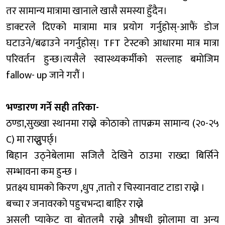
तर सामान्य मात्रामा खानाले खासै समस्या हुँदैन।
डाक्टरले दिएको मात्रामा मात्र प्रयोग गर्नुहोस्-आफैं डोज
घटाउने/बढाउने नगर्नुहोस्। TFT टेस्टको आधारमा मात्र मात्रा
परिवर्तन हुन्छ।त्यसैले स्वास्थ्यकर्मीकाे सल्लाह बमाेजिम
fallow- up जाने गराैंं ।
भण्डारण गर्ने सही तरिका-
ठण्डा,सुख्खा स्थानमा राख्ने काेठाकाे तापक्रम सामान्य (२०-२५
C) मा राख्नुुपर्छ्।
बिहान उठ्नेबेलामा सजिलै देखिने ठाउमा राख्दा बिर्सिने
सम्भावना कम हुन्छ ।
प्रतक्ष्य घामकाे किरण ,धुप ,ताताे र चिस्यानवाट टाडा राख्ने ।
बच्चा र जनावरकाे पहुचभन्दा बाहिर राख्ने
असली प्याकेट वा बाेतलमै राख्ने औषधी झाेलामा वा अन्य