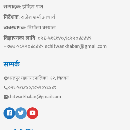
सम्पादक
: इन्दिरा पन्त
निर्देशक​
: राजेश शर्मा आचार्य
ब्यबस्थापक
: निर्माला बस्याल
विज्ञापनका लागि
: ०५६-५१६१४०,९८५५०४८४४९
+९७७-९८५५०४८४४९
echitwankhabar@gmail.com
सम्पर्क
भरतपुर महानगरपालिका- १२, चितवन
०५६-५१६१४०,९८५५०४८४४९
chitwankhabar@gmail.com