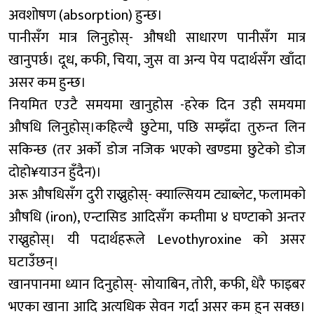
अवशोषण (absorption) हुन्छ।
पानीसँग मात्र लिनुहोस्- औषधी साधारण पानीसँग मात्र
खानुपर्छ। दूध, कफी, चिया, जुस वा अन्य पेय पदार्थसँग खाँदा
असर कम हुन्छ।
नियमित एउटै समयमा खानुहोस -हरेक दिन उही समयमा
औषधि लिनुहोस्।कहिल्यै छुटेमा, पछि सम्झँदा तुरुन्त लिन
सकिन्छ (तर अर्को डोज नजिक भएको खण्डमा छुटेको डोज
दोहो¥याउन हुँदैन)।
अरू औषधिसँग दुरी राख्नुहोस्- क्याल्सियम ट्याब्लेट, फलामको
औषधि (iron), एन्टासिड आदिसँग कम्तीमा ४ घण्टाको अन्तर
राख्नुहोस्। यी पदार्थहरूले Levothyroxine को असर
घटाउँछन्।
खानपानमा ध्यान दिनुहोस्- सोयाबिन, तोरी, कफी, धेरै फाइबर
भएका खाना आदि अत्यधिक सेवन गर्दा असर कम हुन सक्छ।