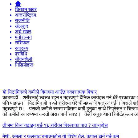
चितवन खबर
अन्तर्राष्ट्रिय
राजनीति
खेलकुद
अर्थ खबर
मनोरञ्जन
राशिफल
स्वास्थ्य
प्रविधि
जीवनशैली
भिडियोहरू
यो भिटामिनको कमीले दिमागमा आउँछ नकारात्मक बिचार
काठमाडौं। शरीरलाई स्वस्थ रहन र महत्त्वपूर्ण दैनिक कार्यहरू गर्न धेरै प्रका
पनि पाइन्छ।
भिटामिन बी १२ले शरीरमा धेरै चीजहरू नियन्त्रण गर्छ । यसले श
महत्त्वपूर्ण छ।
यसको कमीले स्मरणशक्तिमा कमी हुनुका साथै डिप्रेसन र चिन्त
को कमीले स्वास्थ्यमा कस्तो असर पार्न सक्छ।
केही अनुसन्धान रिपोर्टहरूका 
स्विंग, डिप्रेसन र मानसिक स्पष्टतासँग सम्बन्धित समस्याहरूको जोखिम हुन्छ
स्तर कम हुन सक्छ। यसको कमीका कारण मांसपेशी दुख्ने समस्या बढ्न सक्छ । खासग
तीजमा किन चढाइनु पर्छ १६ थरीका बिरूवाका पात ? जान्नुहोस्
फोर्टिफाइड ब्रेकफास्ट सिरियल, फोर्टिफाइड बिरुवामा आधारित दूध (जस्तै सोया 
दुग्धजन्य पदार्थमा भिटामिन बी १२ पाइन्छ।
मेथी, अमला र फूलबाट बनाउनुहोस् यो विशेष तेल, कपाल झर्न गर्छ कम
भिटामिन बि १२ ले शरीरको धेरै महत्त