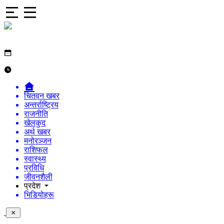
चितवन खबर
अन्तर्राष्ट्रिय
राजनीति
खेलकुद
अर्थ खबर
मनोरञ्जन
राशिफल
स्वास्थ्य
प्रविधि
जीवनशैली
प्रदेश
भिडियोहरू