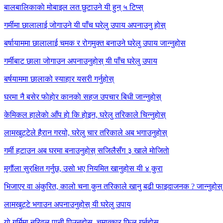
बालबालिकाकाे मोबाइल लत छुटाउने यी हुन् ५ टिप्स्
गर्मीमा छालालाई जोगाउने यी पाँच घरेलु उपाय अपनाउनु होस्
बर्षायाममा छालालाई चमक र रोगमुक्त बनाउने घरेलु उपाय जान्नुहोस
गर्मीबाट छाला जोगाउन अपनाउनुहाेस् यी पाँच घरेलु उपाय
बर्षयाममा छालाको स्याहार यसरी गर्नुहोस्
घरमा नै बसेर फाेहाेर कानकाे सहज उपचार बिधी जान्नुहाेस्
केमिकल हालेकाे आँप हाे कि हाेइन, घरेलु तरिकाले चिन्नुहाेस्
लामखुट्टेले हैरान गरयो, घरेलु चार तरिकाले अब भगाउनुहाेस्
गर्मी हटाउन अब घरमा बनाउनुहाेस् सजिलैसँग ३ खाले माेजिताे
मृगौंला सुरक्षित गर्नुछ, उसो भए नियमित खानुहोस यी ४ कुरा
भिजाएर वा अंकुरित, कालो चना कुन तरिकाले खानु बढी फाइदाजनक ? जान्नुहोस्
लामखुट्टे भगाउन अपनाउनुहोस् यी घरेलु उपाय
याे गर्मिमा नरिवल पानी पिउनुहोस्, चमात्कार फिल् गर्नुहोस्