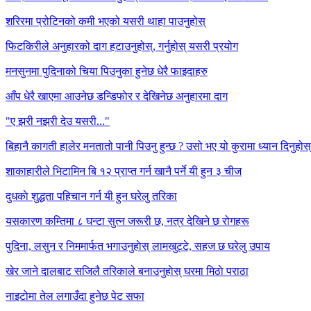
डिएनएको निर्माणमा पनि आवश्यक छ। यसले खानालाई ऊर्जामा रूपान्तरण गर्ने प्रक्
शरिरमा प्रोटिनको कमी भएको यसरी थाहा पाउनुहोस्
फिटकिरीले अनुहारको दाग हटाउनुहोस्, गर्नुहोस् यसरी प्रयोग
मनसुनमा पुदिनाको चिया पिउनुका हुनेछ धेरै फाइदाहरु
आँप धेरै खाएमा आउनेछ डन्डिफाेर र देखिनेछ अनुहारमा दाग
"ए झरी नझरी देउ यसरी..."
बिहानै कागती हालेर मनतातो पानी पिउनु हुन्छ ? उसो भए यो कुरामा ध्यान दिनुहोस्
शाकाहारीले भिटामिन बि १२ प्राप्त गर्न खानै पर्ने यी हुन ३ चीज
दुधकाे शुद्धता पहिचान गर्न यी हुन घरेलु तरिका
यसकारण कम्तिमा ८ घन्टा सुत्न जरूरी छ, नत्र देखिने छ रोगहरू
पुदिना, लसुन र निममार्फत भगाउनुहाेस् लामखुट्टे, सहज छ घरेलु उपाय
खेर जाने दालबाट सजिलै तरिकाले बनाउनुहाेस् घरमा मिठाे पराठा
नाइटोमा तेल लगाउँदा हुनेछ पेट सफा