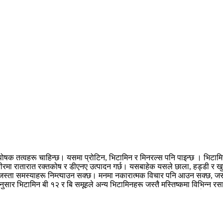
रका पोषक तत्वहरू चाहिन्छ। यसमा प्रोटिन, भिटामिन र मिनरल्स पनि पाइन्छ । भिटामि
रीरमा रातारात रक्तकोष र डीएनए उत्पादन गर्छ। यसबाहेक यसले छाला, हड्डी र खुट
ाजस्ता समस्याहरू निम्त्याउन सक्छ। मनमा नकारात्मक विचार पनि आउन सक्छ, जस
अनुसार भिटामिन बी १२ र बि समूहले अन्य भिटामिनहरू जस्तै मस्तिष्कमा विभिन्न 
। विशेषगरी भिटामिन बी १२ को कमीले मनमा बेकार, नकारात्मक वा गडबड गर्ने विच
री घाँटी दुख्ने समस्या बढ्ने खतरा हुन्छ ।
खासमा भिटामिन बि १२ मासु, माछा
वा बदामको दूध), र फोर्टिफाइड पोषण खमीर समावेश गर्न सक्छन्। कुखुरा, माछा, अण
्वपूर्ण कार्यहरू गर्दछ। यसले शरीरमा राता रक्त कोशिकाहरू उत्पादन गर्न मद्दत गर