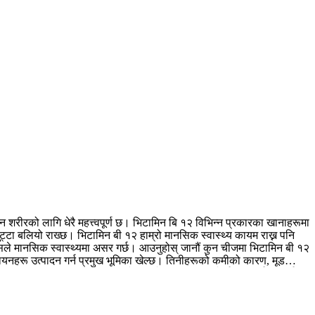
न शरीरको लागि धेरै महत्त्वपूर्ण छ। भिटामिन बि १२ विभिन्न प्रकारका खानाहरूमा
्टा बलियो राख्छ। भिटामिन बी १२ हाम्रो मानसिक स्वास्थ्य कायम राख्न पनि
ले मानसिक स्वास्थ्यमा असर गर्छ। आउनुहोस् जानौं कुन चीजमा भिटामिन बी १२
रसायनहरू उत्पादन गर्न प्रमुख भूमिका खेल्छ। तिनीहरूको कमीको कारण, मूड
ार आउन सक्छ।
भिटामिन बी १२ को कमीले थकान, सास फेर्न कठिनाई र ऊर्जा
, अण्डा र डेयरी उत्पादनहरूमा पाइन्छ। शाकाहारीहरूले आफ्नो आहारमा
्डा र अन्य मासु भिटामिन बि १२ को राम्रो स्रोत हो। दूध, पनीर र दहीजस्ता
्छ। यसले तंत्रिका कोशिकाहरूलाई स्वस्थ राख्न मद्दत गर्दछ। भिटामिन बि १२ ले