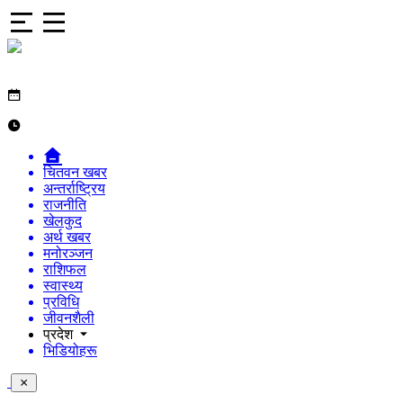
चितवन खबर
अन्तर्राष्ट्रिय
राजनीति
खेलकुद
अर्थ खबर
मनोरञ्जन
राशिफल
स्वास्थ्य
प्रविधि
जीवनशैली
प्रदेश
भिडियोहरू