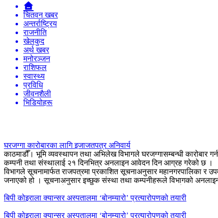
चितवन खबर
अन्तर्राष्ट्रिय
राजनीति
खेलकुद
अर्थ खबर
मनोरञ्जन
राशिफल
स्वास्थ्य
प्रविधि
जीवनशैली
भिडियोहरू
घरजग्गा कारोबारका लागि इजाजतपत्र अनिवार्य
काठमाडौँ। भूमि व्यवस्थापन तथा अभिलेख विभागले घरजग्गासम्बन्धी कारोबार गर्
कम्पनी तथा संस्थालाई २१ दिनभित्र अनलाइन आवेदन दिन आग्रह गरेको छ ।
विभागले सूचनामार्फत राजपत्रमा प्रकाशित सूचनाअनुसार महानगरपालिका र उपमहान
जनाएको हो । सूचनाअनुसार इच्छुक संस्था तथा कम्पनीहरूले विभागको अनलाइन 
इजाजतपत्र प्राप्त गर्न कारोबारको प्रकृतिअनुसार दस्तुर पनि निर्धारण गरिएको छ 
लाख दस्तुर तिर्नुपर्ने व्यवस्था गरिएको छ ।
बिपी कोइराला क्यान्सर अस्पतालमा ‘बोनम्यारो’ प्रत्यारोपणको तयारी
यसअघि विभागको सूचनाअनुसार अनलाइन आवेदन पेस गरे पनि २०८३ असार मसान्तसम
अनलाइन आवेदनसँगै पेस गरिएका कागजातको एक–एक प्रति प्रिन्ट गरी विभागमा ब
बिपी कोइराला क्यान्सर अस्पतालमा ‘बोनम्यारो’ प्रत्यारोपणको तयारी