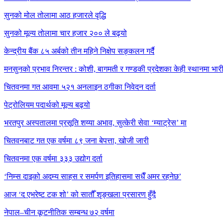
अभिलेखका आधारमा आपराधिक क्रियाकलापमा संलग्न नरहेको व्यहोराको पत्रसमेत 
विभागले इजाजतपत्रसम्बन्धी थप जानकारी आवश्यक परे विभागमै सम्पर्क गर्न पन
सुनको मोल तोलामा आठ हजारले वृद्धि
सुनको मूल्य तोलामा चार हजार २०० ले बढ्यो
केन्द्रीय बैंक ८५ अर्बको तीन महिने निक्षेप सङ्कलन गर्दै
मनसुनको प्रभाव निरन्तर : कोशी, बागमती र गण्डकी प्रदेशका केही स्थानमा भारी वर
चितवनमा गत आवमा ५२१ अनलाइन ठगीका निवेदन दर्ता
पेट्रोलियम पदार्थको मूल्य बढ्यो
भरतपुर अस्पतालमा प्रसूति शय्या अभाव, सुत्केरी सेवा ‘म्याट्रेस’ मा
चितवनबाट गत एक वर्षमा ८९ जना बेपत्ता, खोजी जारी
चितवनमा एक वर्षमा ३३३ उद्योग दर्ता
‘निम्स दाइको अदम्य साहस र समर्पण इतिहासमा सधैँ अमर रहनेछ’
आज ‘द एभरेष्ट टक शो’ को सातौँ शृङ्खला प्रसारण हुँदै
नेपाल–चीन कूटनीतिक सम्बन्ध ७२ वर्षमा