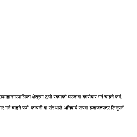
पमहानगरपालिका क्षेत्रमा ठूलो रकमको घरजग्गा कारोबार गर्न चाहने फर्म,
न चाहने फर्म, कम्पनी वा संस्थाले अनिवार्य रूपमा इजाजतपत्र लिनुपर्ने
ख दस्तुर बुझाउनुपर्नेछ । यस्तै, रु पाँच करोडभन्दा बढी कारोबार गर्नेले रु १०
ः अनलाइन आवेदन दिनुपर्ने विभागले स्पष्ट पारेको छ ।
का सञ्चालक सदस्यले नेपाल प्रहरीको केन्द्रीय अपराध सूचना अभिलेखालयको