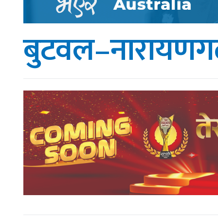
बुटवल–नारायणगढ 