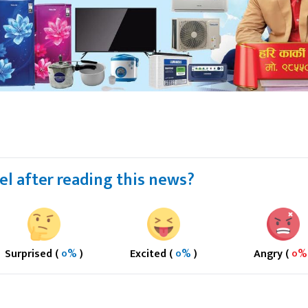
l after reading this news?
Surprised (
०%
)
Excited (
०%
)
Angry (
०