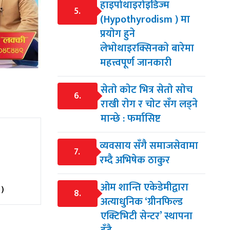
हाइपोथाइरोइडिज्म
5.
(Hypothyrodism ) मा
प्रयाेग हुने
लेभाेथाइरक्सिनकाे बारेमा
महत्त्वपूर्ण जानकारी
सेताे काेट भित्र सेताे साेच
6.
राखी राेग र चाेट सँग लड्ने
मान्छे : फर्मासिष्ट
व्यवसाय सँगै समाजसेवामा
7.
रम्दै अभिषेक ठाकुर
ओम शान्ति एकेडेमीद्वारा
%
)
8.
अत्याधुनिक ‘ग्रीनफिल्ड
एक्टिभिटी सेन्टर’ स्थापना