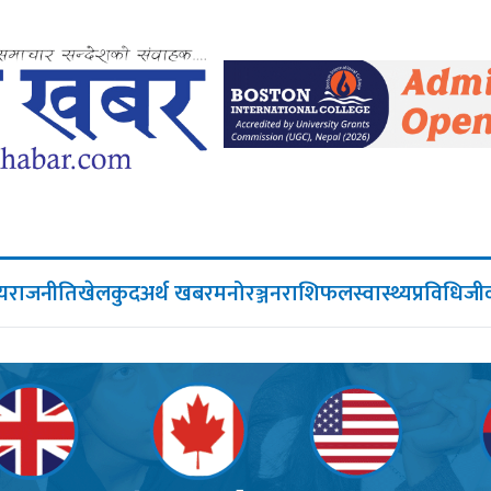
िय
राजनीति
खेलकुद
अर्थ खबर
मनोरञ्जन
राशिफल
स्वास्थ्य
प्रविधि
जी