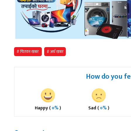
# चितवन खबर
# अर्थ खबर
How do you fee
Happy (
०%
)
Sad (
०%
)