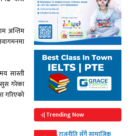
ाम अन्तिम
 आवागमनमा
मय सास्ती
हसुस गरेका
षा गरिएको
Trending Now
राजनीति सँगै सामाजिक