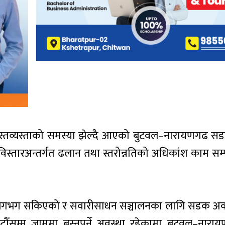
 अस्तव्यस्ताको समस्या झेल्दै आएको बुटवल–नारायणगढ स
ारअन्तर्गत ढलान तथा स्तरोन्नतिको अधिकांश काम सम्पन
 लगभग सकिएको र सवारीसाधन सञ्चालनका लागि सडक अवस
सम्म जाममा बस्नुपर्ने अवस्था रहेकामा बुटवल–नारायण