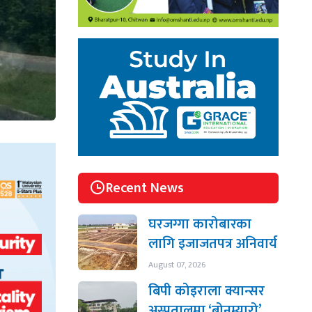
Recent News
घरजग्गा कारोबारका
लागि इजाजतपत्र अनिवार्य
August 07, 2026
बिपी कोइराला क्यान्सर
अस्पतालमा ‘बोनम्यारो’