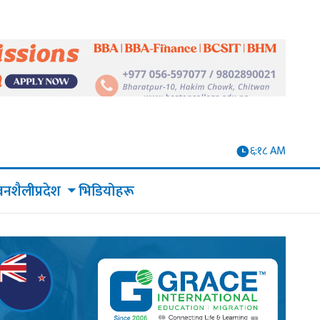
६:१८ AM
वनशैली
भिडियोहरू
प्रदेश