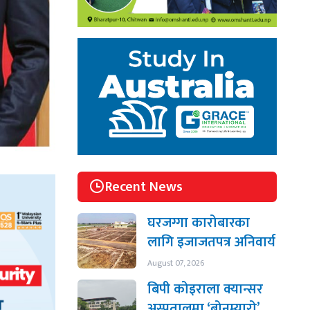
Recent News
घरजग्गा कारोबारका
लागि इजाजतपत्र अनिवार्य
August 07, 2026
बिपी कोइराला क्यान्सर
अस्पतालमा ‘बोनम्यारो’