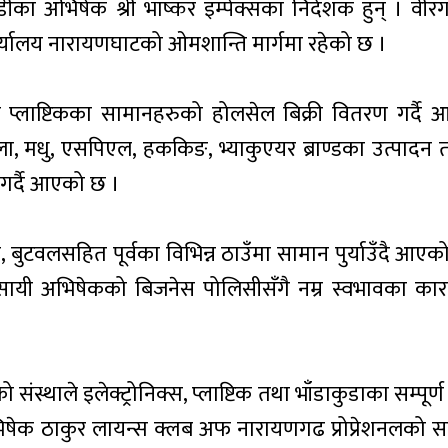
ा अभिषेक श्री भाष्कर इम्पेक्सका निर्देशक हुन् । वीरगञ
कार्यालय नारायणघाटको ओमशान्ति मार्गमा रहेको छ ।
न तथा प्लाष्टिकका सामानहरुको होलसेल बिक्री वितरण गर्द
िला, मधु, एसपिएल, हककिङ, भ्याकुएयर ब्राण्डका उत्पादन त
ी गर्दै आएको छ ।
ुटवलसहित पूर्वका विभिन्न ठाउँमा सामान पुर्याउँदै आएको 
सायी अभिषेकको बिजनेस पोलिसीसँगै नम्र स्वभावका का
स्थाले इलेक्ट्रोनिक्स, प्लाष्टिक तथा भाँडाकुडाका सम्पूर्ण
िषेक ठाकुर लायन्स क्लब अफ नारायणगढ प्रोप्रेशनलको स