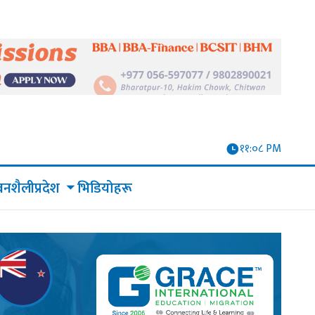
११:०८ PM
वनशैली
भिडियोहरू
प्रदेश