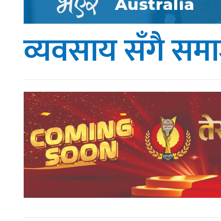
व्यवसाय सँगै समा