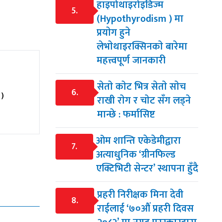
हाइपोथाइरोइडिज्म
5.
(Hypothyrodism ) मा
प्रयाेग हुने
लेभाेथाइरक्सिनकाे बारेमा
महत्त्वपूर्ण जानकारी
सेताे काेट भित्र सेताे साेच
6.
%
)
राखी राेग र चाेट सँग लड्ने
मान्छे : फर्मासिष्ट
ओम शान्ति एकेडेमीद्वारा
7.
अत्याधुनिक ‘ग्रीनफिल्ड
एक्टिभिटी सेन्टर’ स्थापना हुँदै
प्रहरी निरीक्षक मिना देवी
8.
राईलाई ‘७०औं प्रहरी दिवस