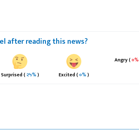
l after reading this news?
Angry (
०
Surprised (
२५%
)
Excited (
०%
)