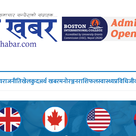
िय
राजनीति
खेलकुद
अर्थ खबर
मनोरञ्जन
राशिफल
स्वास्थ्य
प्रविधि
जी