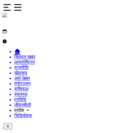
चितवन खबर
अन्तर्राष्ट्रिय
राजनीति
खेलकुद
अर्थ खबर
मनोरञ्जन
राशिफल
स्वास्थ्य
प्रविधि
जीवनशैली
प्रदेश
भिडियोहरू