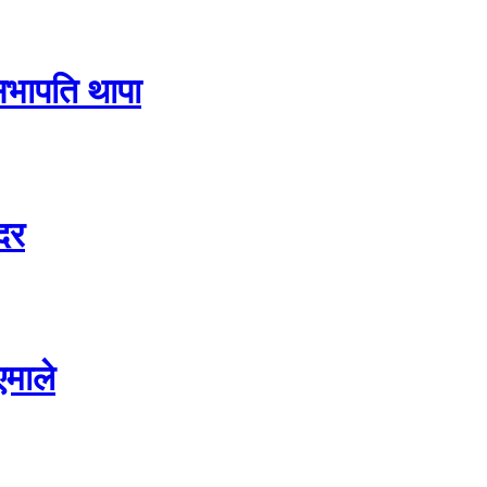
 सभापति थापा
दर
एमाले