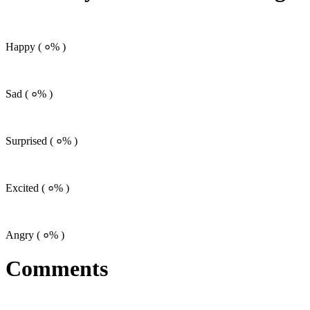
Happy (
०%
)
Sad (
०%
)
Surprised (
०%
)
Excited (
०%
)
Angry (
०%
)
Comments