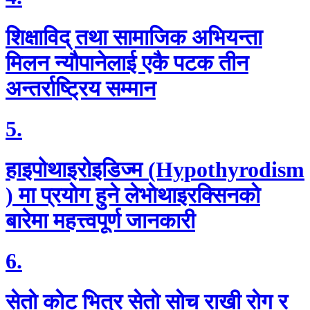
शिक्षाविद् तथा सामाजिक अभियन्ता
मिलन न्यौपानेलाई एकै पटक तीन
अन्तर्राष्ट्रिय सम्मान
5.
हाइपोथाइरोइडिज्म (Hypothyrodism
) मा प्रयाेग हुने लेभाेथाइरक्सिनकाे
बारेमा महत्त्वपूर्ण जानकारी
6.
सेताे काेट भित्र सेताे साेच राखी राेग र