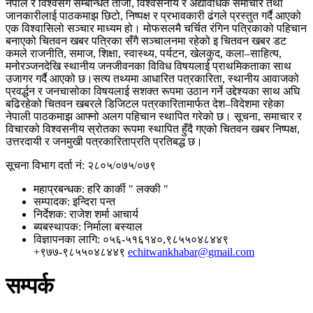
नेपाल र विश्वसँग सम्बन्धित ताजा, विश्वसनीय र अद्यावधिक समाचार तथा
जानकारीलाई पाठकमाझ छिटो, निष्पक्ष र प्रभावकारी ढंगले प्रस्तुत गर्दै आएको
एक विश्वासिलो सञ्चार माध्यम हो। मोफसलमै चर्चित रंगिन पत्रिकाको पहिचान
बनाएको चितवन खबर पत्रिका सँगै सञ्चालनमा रहेको इ चितवन खबर डट
कमले राजनीति, समाज, शिक्षा, स्वास्थ्य, पर्यटन, खेलकुद, कला–साहित्य,
मनोरञ्जनदेखि स्थानीय जनजीवनका विविध विषयलाई प्राथमिकताका साथ
उजागर गर्दै आएको छ।सत्य तथ्यमा आधारित पत्रकारिता, स्थानीय आवाजको
प्रवर्द्धन र जनचासोका विषयलाई सशक्त रूपमा उठान गर्ने उद्देश्यका साथ अघि
बढिरहेको चितवन खबरले डिजिटल पत्रकारितामार्फत देश–विदेशमा रहेका
नेपाली पाठकमाझ आफ्नो अलग पहिचान स्थापित गरेको छ। सूचना, समाचार र
विचारको विश्वसनीय स्रोतका रूपमा स्थापित हुँदै गएको चितवन खबर निष्पक्ष,
उत्तरदायी र जनमुखी पत्रकारिताप्रति प्रतिबद्ध छ।
सूचना विभाग दर्ता नं
: २८०५/०७५/०७९
महाप्रबन्धक
: हरि कार्की " लक्की "
सम्पादक
: इन्दिरा पन्त
निर्देशक​
: राजेश शर्मा आचार्य
ब्यबस्थापक
: निर्माला बस्याल
विज्ञापनका लागि
: ०५६-५१६१४०,९८५५०४८४४९
+९७७-९८५५०४८४४९
echitwankhabar@gmail.com
सम्पर्क