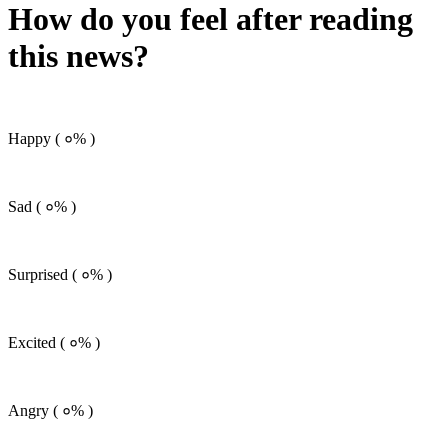
How do you feel after reading
this news?
Happy (
०%
)
Sad (
०%
)
Surprised (
०%
)
Excited (
०%
)
Angry (
०%
)