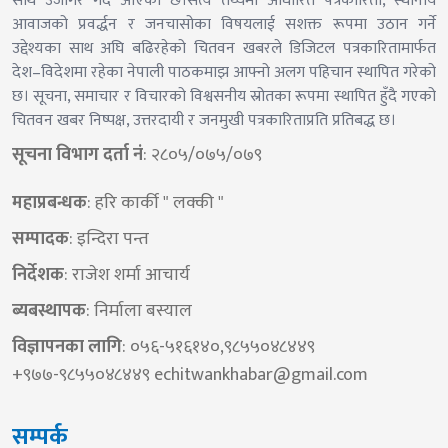
साथ उजागर गर्दै आएको छ।सत्य तथ्यमा आधारित पत्रकारिता, स्थानीय
आवाजको प्रवर्द्धन र जनचासोका विषयलाई सशक्त रूपमा उठान गर्ने
उद्देश्यका साथ अघि बढिरहेको चितवन खबरले डिजिटल पत्रकारितामार्फत
देश–विदेशमा रहेका नेपाली पाठकमाझ आफ्नो अलग पहिचान स्थापित गरेको
छ। सूचना, समाचार र विचारको विश्वसनीय स्रोतका रूपमा स्थापित हुँदै गएको
चितवन खबर निष्पक्ष, उत्तरदायी र जनमुखी पत्रकारिताप्रति प्रतिबद्ध छ।
सूचना विभाग दर्ता नं
: २८०५/०७५/०७९
महाप्रबन्धक
: हरि कार्की " लक्की "
सम्पादक
: इन्दिरा पन्त
निर्देशक​
: राजेश शर्मा आचार्य
ब्यबस्थापक
: निर्माला बस्याल
विज्ञापनका लागि
: ०५६-५१६१४०,९८५५०४८४४९
+९७७-९८५५०४८४४९
echitwankhabar@gmail.com
सम्पर्क