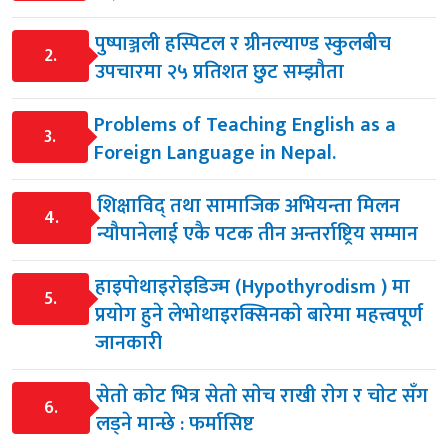
पुष्पाञ्जली हस्पिटल र ग्रीनल्याण्ड स्कुलबीच
2.
उपचारमा २५ प्रतिशत छुट सम्झौता
Problems of Teaching English as a
3.
Foreign Language in Nepal.
शिक्षाविद् तथा सामाजिक अभियन्ता मिलन
4.
न्यौपानेलाई एकै पटक तीन अन्तर्राष्ट्रिय सम्मान
हाइपोथाइरोइडिज्म (Hypothyrodism ) मा
5.
प्रयाेग हुने लेभाेथाइरक्सिनकाे बारेमा महत्त्वपूर्ण
जानकारी
सेताे काेट भित्र सेताे साेच राखी राेग र चाेट सँग
6.
लड्ने मान्छे : फर्मासिष्ट