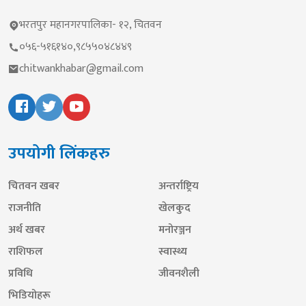
भरतपुर महानगरपालिका- १२, चितवन
०५६-५१६१४०,९८५५०४८४४९
chitwankhabar@gmail.com
उपयोगी लिंकहरु
चितवन खबर
अन्तर्राष्ट्रिय
राजनीति
खेलकुद
अर्थ खबर
मनोरञ्जन
राशिफल
स्वास्थ्य
प्रविधि
जीवनशैली
भिडियोहरू