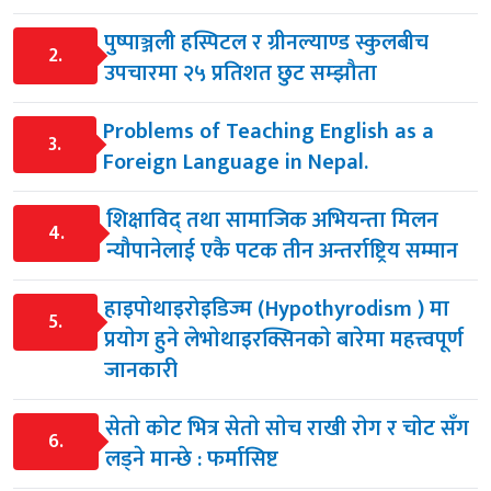
पुष्पाञ्जली हस्पिटल र ग्रीनल्याण्ड स्कुलबीच
2.
उपचारमा २५ प्रतिशत छुट सम्झौता
Problems of Teaching English as a
3.
Foreign Language in Nepal.
शिक्षाविद् तथा सामाजिक अभियन्ता मिलन
4.
न्यौपानेलाई एकै पटक तीन अन्तर्राष्ट्रिय सम्मान
हाइपोथाइरोइडिज्म (Hypothyrodism ) मा
5.
प्रयाेग हुने लेभाेथाइरक्सिनकाे बारेमा महत्त्वपूर्ण
जानकारी
सेताे काेट भित्र सेताे साेच राखी राेग र चाेट सँग
6.
लड्ने मान्छे : फर्मासिष्ट