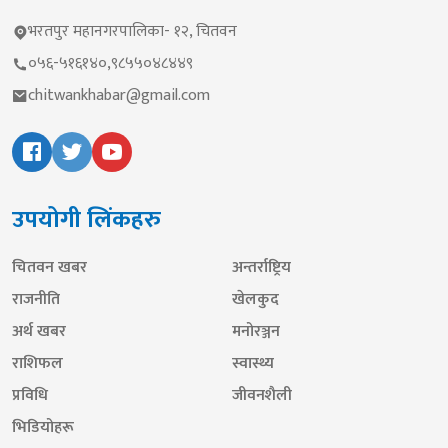
भरतपुर महानगरपालिका- १२, चितवन
०५६-५१६१४०,९८५५०४८४४९
chitwankhabar@gmail.com
उपयोगी लिंकहरु
चितवन खबर
अन्तर्राष्ट्रिय
राजनीति
खेलकुद
अर्थ खबर
मनोरञ्जन
राशिफल
स्वास्थ्य
प्रविधि
जीवनशैली
भिडियोहरू