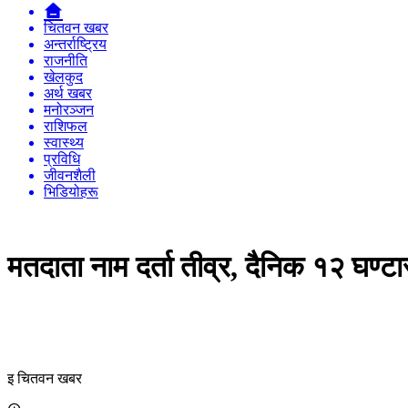
चितवन खबर
अन्तर्राष्ट्रिय
राजनीति
खेलकुद
अर्थ खबर
मनोरञ्जन
राशिफल
स्वास्थ्य
प्रविधि
जीवनशैली
भिडियोहरू
मतदाता नाम दर्ता तीव्र, दैनिक १२ घण्टासम
इ चितवन खबर