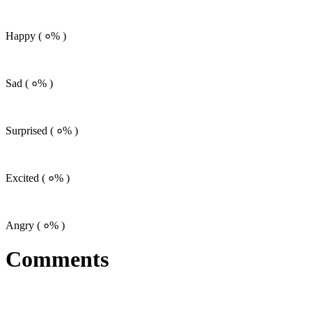
Happy (
०%
)
Sad (
०%
)
Surprised (
०%
)
Excited (
०%
)
Angry (
०%
)
Comments