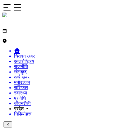
चितवन खबर
अन्तर्राष्ट्रिय
राजनीति
खेलकुद
अर्थ खबर
मनोरञ्जन
राशिफल
स्वास्थ्य
प्रविधि
जीवनशैली
प्रदेश
भिडियोहरू