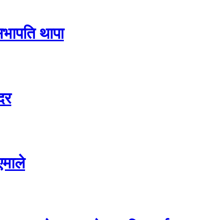
 सभापति थापा
दर
एमाले