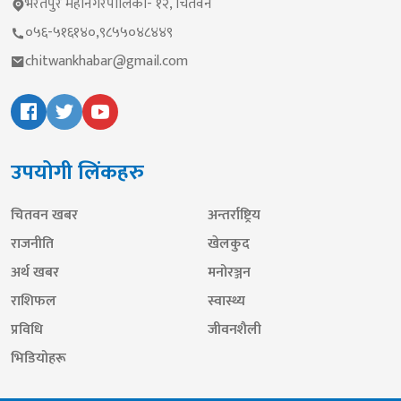
भरतपुर महानगरपालिका- १२, चितवन
०५६-५१६१४०,९८५५०४८४४९
chitwankhabar@gmail.com
उपयोगी लिंकहरु
चितवन खबर
अन्तर्राष्ट्रिय
राजनीति
खेलकुद
अर्थ खबर
मनोरञ्जन
राशिफल
स्वास्थ्य
प्रविधि
जीवनशैली
भिडियोहरू