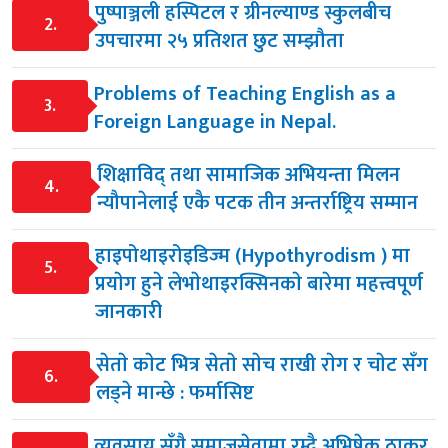
पुष्पाञ्जली हस्पिटल र ग्रीनल्याण्ड स्कुलबीच
2.
उपचारमा २५ प्रतिशत छुट सम्झौता
Problems of Teaching English as a
3.
Foreign Language in Nepal.
शिक्षाविद् तथा सामाजिक अभियन्ता मिलन
4.
न्यौपानेलाई एकै पटक तीन अन्तर्राष्ट्रिय सम्मान
हाइपोथाइरोइडिज्म (Hypothyrodism ) मा
5.
प्रयाेग हुने लेभाेथाइरक्सिनकाे बारेमा महत्त्वपूर्ण
जानकारी
सेताे काेट भित्र सेताे साेच राखी राेग र चाेट सँग
6.
लड्ने मान्छे : फर्मासिष्ट
व्यवसाय सँगै समाजसेवामा रम्दै अभिषेक ठाकुर