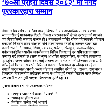
‘७०औं प्रहरी दिवस २०८२’ मा नगद
पुरस्कारद्वारा सम्मान
नेपाल र विश्वसँग सम्बन्धित ताजा, विश्वसनीय र अद्यावधिक समाचार तथा
जानकारीलाई पाठकमाझ छिटो, निष्पक्ष र प्रभावकारी ढंगले प्रस्तुत गर्दै आएको
एक विश्वासिलो सञ्चार माध्यम हो। मोफसलमै चर्चित रंगिन पत्रिकाको पहिचान
बनाएको चितवन खबर पत्रिका सँगै सञ्चालनमा रहेको इ चितवन खबर डट
कमले राजनीति, समाज, शिक्षा, स्वास्थ्य, पर्यटन, खेलकुद, कला–साहित्य,
मनोरञ्जनदेखि स्थानीय जनजीवनका विविध विषयलाई प्राथमिकताका साथ
उजागर गर्दै आएको छ।सत्य तथ्यमा आधारित पत्रकारिता, स्थानीय आवाजको
प्रवर्द्धन र जनचासोका विषयलाई सशक्त रूपमा उठान गर्ने उद्देश्यका साथ अघि
बढिरहेको चितवन खबरले डिजिटल पत्रकारितामार्फत देश–विदेशमा रहेका
नेपाली पाठकमाझ आफ्नो अलग पहिचान स्थापित गरेको छ। सूचना, समाचार र
विचारको विश्वसनीय स्रोतका रूपमा स्थापित हुँदै गएको चितवन खबर निष्पक्ष,
उत्तरदायी र जनमुखी पत्रकारिताप्रति प्रतिबद्ध छ।
सूचना विभाग दर्ता नं
: २८०५/०७५/०७९
महाप्रबन्धक
: हरि कार्की " लक्की "
सम्पादक
: इन्दिरा पन्त
निर्देशक​
: राजेश शर्मा आचार्य