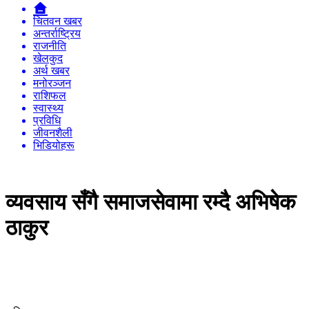
चितवन खबर
अन्तर्राष्ट्रिय
राजनीति
खेलकुद
अर्थ खबर
मनोरञ्जन
राशिफल
स्वास्थ्य
प्रविधि
जीवनशैली
भिडियोहरू
व्यवसाय सँगै समाजसेवामा रम्दै अभिषेक
ठाकुर