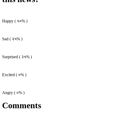
Happy (
५०%
)
Sad (
२५%
)
Surprised (
२५%
)
Excited (
०%
)
Angry (
०%
)
Comments