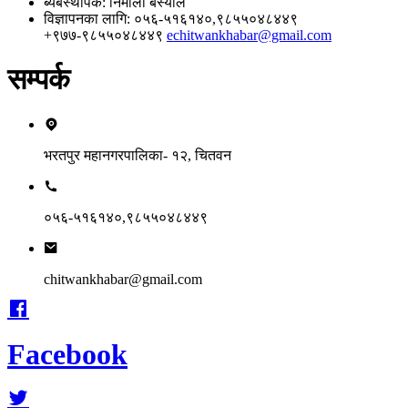
ब्यबस्थापक
: निर्माला बस्याल
विज्ञापनका लागि
: ०५६-५१६१४०,९८५५०४८४४९
+९७७-९८५५०४८४४९
echitwankhabar@gmail.com
सम्पर्क
भरतपुर महानगरपालिका- १२, चितवन
०५६-५१६१४०,९८५५०४८४४९
chitwankhabar@gmail.com
Facebook