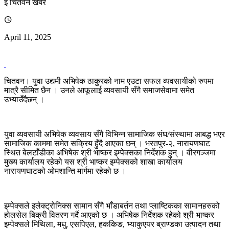
इ चितवन खबर
April 11, 2025
चितवन। युवा उद्यमी अभिषेक ठाकुरको नाम एउटा सफल व्यवसायीको रुपमा
मात्रै सीमित छैन । उनले आफूलाई व्यवसायी सँगै समाजसेवामा समेत
उभ्याउँदैछन् ।
युवा व्यवसायी अभिषेक व्यवसाय सँगै विभिन्न सामाजिक संघ/संस्थामा आबद्ध भएर
सामाजिक काममा समेत सक्रिय हुँदै आएका छन् । भरतपुर-२, नारायणघाट
स्थित बेलटाँडीका अभिषेक श्री भाष्कर इम्पेक्सका निर्देशक हुन् । वीरगञ्जमा
मुख्य कार्यालय रहेको यस श्री भाष्कर इम्पेक्सको शाखा कार्यालय
नारायणघाटको ओमशान्ति मार्गमा रहेको छ ।
इम्पेक्सले इलेक्ट्रोनिक्स सामान सँगै भाँडाबर्तन तथा प्लाष्टिकका सामानहरुको
होलसेल बिक्री वितरण गर्दै आएको छ । अभिषेक निर्देशक रहेको श्री भाष्कर
इम्पेक्सले मिथिला, मधु, एसपिएल, हककिङ, भ्याकुएयर ब्राण्डका उत्पादन तथा