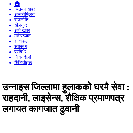
चितवन खबर
अन्तर्राष्ट्रिय
राजनीति
खेलकुद
अर्थ खबर
मनोरञ्जन
राशिफल
स्वास्थ्य
प्रविधि
जीवनशैली
भिडियोहरू
उन्नाइस जिल्लामा हुलाकको घरमै सेवा :
राहदानी, लाइसेन्स, शैक्षिक प्रमाणपत्र
लगायत कागजात ढुवानी