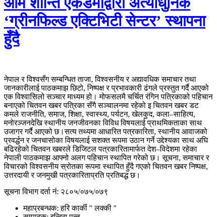
ओम शान्ति एकेडेमीद्वारा अत्याधुनिक
‘ग्रीनफिल्ड एक्टिभिटी सेन्टर’ स्थापना
हुँदै
नेपाल र विश्वसँग सम्बन्धित ताजा, विश्वसनीय र अद्यावधिक समाचार तथा
जानकारीलाई पाठकमाझ छिटो, निष्पक्ष र प्रभावकारी ढंगले प्रस्तुत गर्दै आएको
एक विश्वासिलो सञ्चार माध्यम हो। मोफसलमै चर्चित रंगिन पत्रिकाको पहिचान
बनाएको चितवन खबर पत्रिका सँगै सञ्चालनमा रहेको इ चितवन खबर डट
कमले राजनीति, समाज, शिक्षा, स्वास्थ्य, पर्यटन, खेलकुद, कला–साहित्य,
मनोरञ्जनदेखि स्थानीय जनजीवनका विविध विषयलाई प्राथमिकताका साथ
उजागर गर्दै आएको छ।सत्य तथ्यमा आधारित पत्रकारिता, स्थानीय आवाजको
प्रवर्द्धन र जनचासोका विषयलाई सशक्त रूपमा उठान गर्ने उद्देश्यका साथ अघि
बढिरहेको चितवन खबरले डिजिटल पत्रकारितामार्फत देश–विदेशमा रहेका
नेपाली पाठकमाझ आफ्नो अलग पहिचान स्थापित गरेको छ। सूचना, समाचार र
विचारको विश्वसनीय स्रोतका रूपमा स्थापित हुँदै गएको चितवन खबर निष्पक्ष,
उत्तरदायी र जनमुखी पत्रकारिताप्रति प्रतिबद्ध छ।
सूचना विभाग दर्ता नं
: २८०५/०७५/०७९
महाप्रबन्धक
: हरि कार्की " लक्की "
सम्पादक
: इन्दिरा पन्त