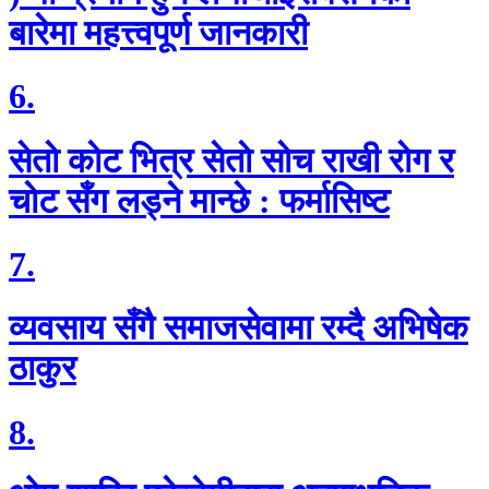
बारेमा महत्त्वपूर्ण जानकारी
6.
सेताे काेट भित्र सेताे साेच राखी राेग र
चाेट सँग लड्ने मान्छे : फर्मासिष्ट
7.
व्यवसाय सँगै समाजसेवामा रम्दै अभिषेक
ठाकुर
8.