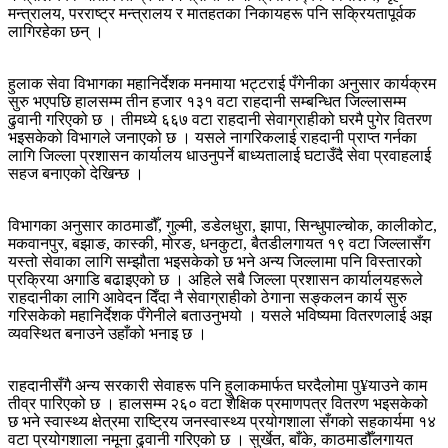
मन्त्रालय, परराष्ट्र मन्त्रालय र मातहतका निकायहरू पनि सक्रियतापूर्वक
लागिरहेका छन् ।
हुलाक सेवा विभागका महानिर्देशक मनमाया भट्टराई पँगेनीका अनुसार कार्यक्रम
सुरु भएपछि हालसम्म तीन हजार १३१ वटा राहदानी सम्बन्धित जिल्लासम्म
ढुवानी गरिएको छ । तीमध्ये ६६७ वटा राहदानी सेवाग्राहीको घरमै पुगेर वितरण
भइसकेको विभागले जनाएको छ । यसले नागरिकलाई राहदानी प्राप्त गर्नका
लागि जिल्ला प्रशासन कार्यालय धाउनुपर्ने बाध्यतालाई घटाउँदै सेवा प्रवाहलाई
सहज बनाएको देखिन्छ ।
विभागका अनुसार काठमाडौँ, गुल्मी, डडेलधुरा, झापा, सिन्धुपाल्चोक, कालीकोट,
मकवानपुर, बझाङ, कास्की, मोरङ, धनकुटा, बैतडीलगायत १९ वटा जिल्लासँग
यस्तो सेवाका लागि सम्झौता भइसकेको छ भने अन्य जिल्लामा पनि विस्तारको
प्रक्रिया अगाडि बढाइएको छ । अहिले सबै जिल्ला प्रशासन कार्यालयहरूले
राहदानीका लागि आवेदन दिँदा नै सेवाग्राहीको ठेगाना सङ्कलन कार्य सुरु
गरिसकेको महानिर्देशक पँगेनीले बताउनुभयो । यसले भविष्यमा वितरणलाई अझ
व्यवस्थित बनाउने उहाँको भनाइ छ ।
राहदानीसँगै अन्य सरकारी सेवाहरू पनि हुलाकमार्फत घरदैलोमा पु¥याउने काम
तीव्र पारिएको छ । हालसम्म २६० वटा शैक्षिक प्रमाणपत्र वितरण भइसकेको
छ भने स्वास्थ्य क्षेत्रमा राष्ट्रिय जनस्वास्थ्य प्रयोगशाला सँगको सहकार्यमा १४
वटा प्रयोगशाला नमूना ढुवानी गरिएको छ । सुर्खेत, बाँके, काठमाडौँलगायत