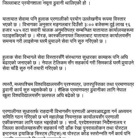
जिल्लाबाट प्रयोगशाला नमूना ढुवानी थालिएको हो ।
यातायात सेवामा पनि हुलाक प्रणालीको प्रयोग उल्लेखनीय रूपमा विस्तार
भएको छ । विभागका अनुसार मङ्गलबार दिउँसो ३ः०० बजेसम्म दुई लाख ९६
हजार ५४५ वटा सवारी चालक अनुमतिपत्र सम्बन्धित यातायात कार्यालयहरूमा
पठाइसकिएको छ । मोरङ, कास्कीलगायत जिल्लाबाट यातायात कार्यालयसँग
समन्वय गरी लाइसेन्स घरमै पुर्‍याउने सेवा पनि सुरु गरिएको छ ।
हुलाक सेवा विभागले सेवा विस्तारसँगै संस्थागत सुधारका कामहरू पनि अघि
बढाएको जनाएको छ । नेपाल टेलिकम सँग सहकार्य गरी सिमकार्ड घरमै पुर्‍याउने
सेवा चाँडै सुरु गर्ने तयारी गरिएको छ ।
त्यस्तै, मध्यपश्चिम विश्वविद्यालयसँग प्रश्नपत्र, उत्तरपुस्तिका तथा प्रमाणपत्र
ढुवानी कार्य सुरु भइसकेको छ । शैक्षिक प्रमाणपत्र ढुवानीका लागि नेपाल
खुला विश्वविद्यालयसँग छलफल अघि बढेको छ ।
प्रणालीगत सुधारतर्फ राहदानी विभागसँग प्रणाली अन्तरआवद्धता गर्न अध्ययन
समिति गठन गरिएको छ भने महालेखा नियन्त्रक कार्यालयसँग प्रणाली
एकीकरणका लागि पहल भइरहेको छ । साथै, प्रदेशस्तरका निर्देशनालय र
जिल्ला कार्यालयहरूसँग सहकार्य गरी डाँक रेखा पुनरावलोकन तथा पोस्टल
इन्टरनल ट्र्याकिङ सिस्टम (पिट्स) मा पोस्टल कोड स्तरोन्नति गर्ने कार्य पनि