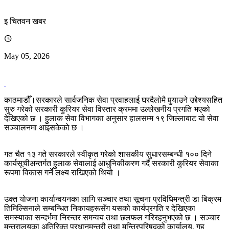
इ चितवन खबर
May 05, 2026
काठमाडौँ।सरकारले सार्वजनिक सेवा प्रवाहलाई घरदैलोमै पुर्‍याउने उद्देश्यसहित
सुरु गरेको सरकारी कुरियर सेवा विस्तार क्रममा उल्लेखनीय प्रगति भएको
देखिएको छ । हुलाक सेवा विभागका अनुसार हालसम्म १९ जिल्लाबाट यो सेवा
सञ्चालनमा आइसकेको छ ।
गत चैत १३ गते सरकारले स्वीकृत गरेको शासकीय सुधारसम्बन्धी १०० दिने
कार्यसूचीअन्तर्गत हुलाक सेवालाई आधुनिकीकरण गर्दै सरकारी कुरियर सेवाका
रूपमा विकास गर्ने लक्ष्य राखिएको थियो ।
उक्त योजना कार्यान्वयनका लागि सञ्चार तथा सूचना प्रविधिमन्त्री डा बिक्रम
तिमिल्सिनाले सम्बन्धित निकायहरूसँग यसको कार्यप्रगति र देखिएका
समस्याका सन्दर्भमा निरन्तर समन्वय तथा छलफल गरिरहनुभएको छ । सञ्चार
मन्त्रालयका अतिरिक्त प्रधानमन्त्री तथा मन्त्रिपरिषद्को कार्यालय, गृह