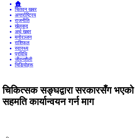
चितवन खबर
अन्तर्राष्ट्रिय
राजनीति
खेलकुद
अर्थ खबर
मनोरञ्जन
राशिफल
स्वास्थ्य
प्रविधि
जीवनशैली
भिडियोहरू
चिकित्सक सङ्घद्वारा सरकारसँग भएको
सहमति कार्यान्वयन गर्न माग