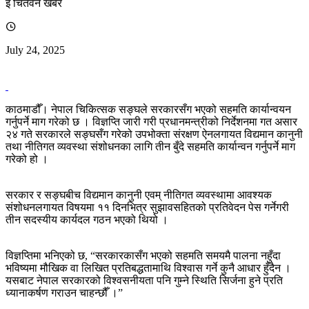
इ चितवन खबर
July 24, 2025
काठमाडौँ। नेपाल चिकित्सक सङ्घले सरकारसँग भएको सहमति कार्यान्वयन
गर्नुपर्ने माग गरेको छ । विज्ञप्ति जारी गरी प्रधानमन्त्रीको निर्देशनमा गत असार
२४ गते सरकारले सङ्घसँग गरेको उपभोक्ता संरक्षण ऐनलगायत विद्यमान कानुनी
तथा नीतिगत व्यवस्था संशोधनका लागि तीन बुँदे सहमति कार्यान्वन गर्नुपर्ने माग
गरेको हो ।
सरकार र सङ्घबीच विद्यमान कानुनी एवम् नीतिगत व्यवस्थामा आवश्यक
संशोधनलगायत विषयमा ११ दिनभित्र सुझावसहितको प्रतिवेदन पेस गर्नेगरी
तीन सदस्यीय कार्यदल गठन भएको थियो ।
विज्ञप्तिमा भनिएको छ, “सरकारकासँग भएको सहमति समयमै पालना नहुँदा
भविष्यमा मौखिक वा लिखित प्रतिबद्धतामाथि विश्वास गर्ने कुनै आधार हुँदैन ।
यसबाट नेपाल सरकारको विश्वसनीयता पनि गुम्ने स्थिति सिर्जना हुने प्रति
ध्यानाकर्षण गराउन चाहन्छौँ ।”