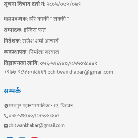
सूचना विभाग दर्ता नं
: २८०५/०७५/०७९
महाप्रबन्धक
: हरि कार्की " लक्की "
सम्पादक
: इन्दिरा पन्त
निर्देशक​
: राजेश शर्मा आचार्य
ब्यबस्थापक
: निर्माला बस्याल
विज्ञापनका लागि
: ०५६-५१६१४०,९८५५०४८४४९
+९७७-९८५५०४८४४९
echitwankhabar@gmail.com
सम्पर्क
भरतपुर महानगरपालिका- १२, चितवन
०५६-५१६१४०,९८५५०४८४४९
chitwankhabar@gmail.com