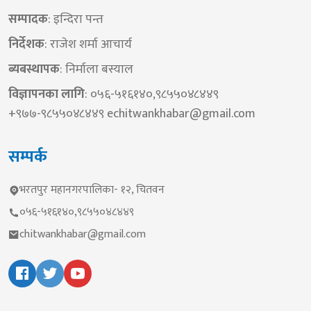
सम्पादक
: इन्दिरा पन्त
निर्देशक​
: राजेश शर्मा आचार्य
ब्यबस्थापक
: निर्माला बस्याल
विज्ञापनका लागि
: ०५६-५१६१४०,९८५५०४८४४९
+९७७-९८५५०४८४४९
echitwankhabar@gmail.com
सम्पर्क
भरतपुर महानगरपालिका- १२, चितवन
०५६-५१६१४०,९८५५०४८४४९
chitwankhabar@gmail.com