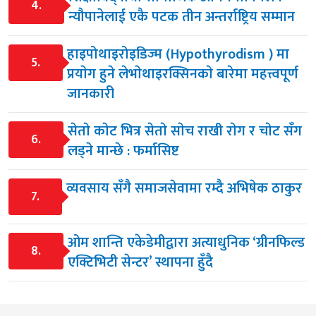
4.
न्यौपानेलाई एकै पटक तीन अन्तर्राष्ट्रिय सम्मान
हाइपोथाइरोइडिज्म (Hypothyrodism ) मा
5.
प्रयाेग हुने लेभाेथाइरक्सिनकाे बारेमा महत्त्वपूर्ण
जानकारी
सेताे काेट भित्र सेताे साेच राखी राेग र चाेट सँग
6.
लड्ने मान्छे : फर्मासिष्ट
व्यवसाय सँगै समाजसेवामा रम्दै अभिषेक ठाकुर
7.
ओम शान्ति एकेडेमीद्वारा अत्याधुनिक ‘ग्रीनफिल्ड
8.
एक्टिभिटी सेन्टर’ स्थापना हुँदै