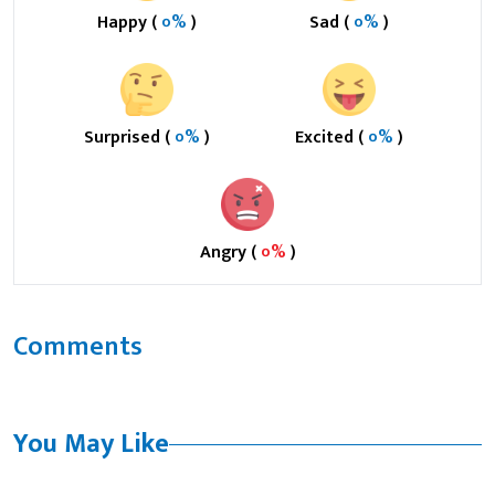
Happy (
०%
)
Sad (
०%
)
Surprised (
०%
)
Excited (
०%
)
Angry (
०%
)
Comments
You May Like