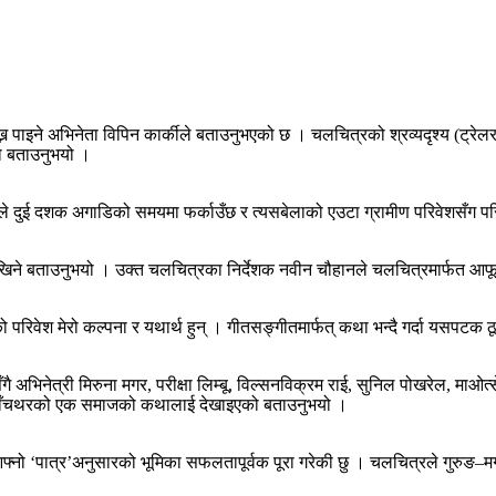
्न पाइने अभिनेता विपिन कार्कीले बताउनुभएको छ । चलचित्रको श्रव्यदृश्य (ट्रेलर)
को बताउनुभयो ।
दुई दशक अगाडिको समयमा फर्काउँछ र त्यसबेलाको एउटा ग्रामीण परिवेशसँग परिचित
देखिने बताउनुभयो । उक्त चलचित्रका निर्देशक नवीन चौहानले चलचित्रमार्फत आफ
 परिवेश मेरो कल्पना र यथार्थ हुन् । गीतसङ्गीतमार्फत् कथा भन्दै गर्दा यसपटक ठू
ै अभिनेत्री मिरुना मगर, परीक्षा लिम्बू, विल्सनविक्रम राई, सुनिल पोखरेल, माओत
 पाँचथरको एक समाजको कथालाई देखाइएको बताउनुभयो ।
 आफ्नो ‘पात्र’अनुसारको भूमिका सफलतापूर्वक पूरा गरेकी छु । चलचित्रले गुरुङ