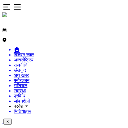
चितवन खबर
अन्तर्राष्ट्रिय
राजनीति
खेलकुद
अर्थ खबर
मनोरञ्जन
राशिफल
स्वास्थ्य
प्रविधि
जीवनशैली
प्रदेश
भिडियोहरू