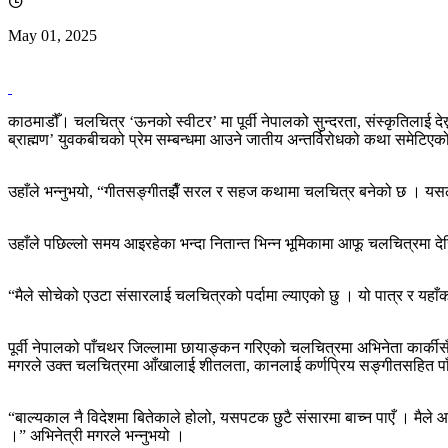
May 01, 2025
काठमाडौँ। चलचित्र ‘ऊनको स्वीटर’ मा पूर्वी नेपालको सुन्दरता, संस्कृतिलाई देख
ब्राह्मण’ युवकबीचको प्रेम सम्बन्धमा आउने जातीय अन्तर्विरोधको कथा समेटिए
उहाँले भन्नुभयो, “गीतसङ्गीतझैँ सरल र सहज कथामा चलचित्र बनेको छ । यसले 
उहाँले पछिल्लो समय आइरहेका भन्दा नितान्त भिन्न भूमिकामा आफू चलचित्रमा 
“मैले सोचेको एउटा संसारलाई चलचित्रको पर्दामा ल्याएको छु । यो पात्र र यहाँको
पूर्वी नेपालको पाँचथर जिल्लामा छायाङ्कन गरिएको चलचित्रमा अभिनेता कार्कीसँग
मगरले उक्त चलचित्रमा आँखालाई शीतलता, कानलाई कर्णप्रिय सङ्गीतसहित
“बाल्यकाल नै विदेशमा बितेकाले होलो, यसपटक छुटै संसारमा बाच्न पाएँ । मैले
।” अभिनेत्री मगरले भन्नुभयो ।