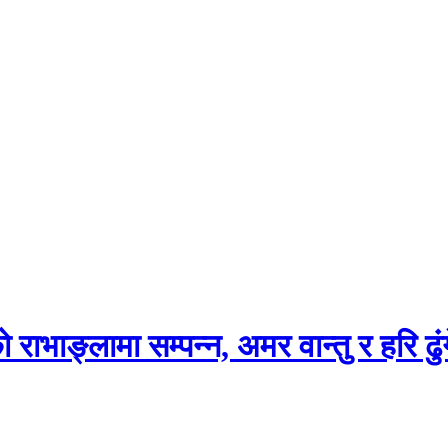
ाभाङ्लामा सम्पन्न, अमर वान्तु र हरि ढुं